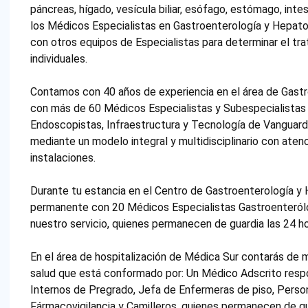
páncreas, hígado, vesícula biliar, esófago, estómago, int
los Médicos Especialistas en Gastroenterología y Hepatol
con otros equipos de Especialistas para determinar el t
individuales.
Contamos con 40 años de experiencia en el área de Gast
con más de 60 Médicos Especialistas y Subespecialistas
Endoscopistas, Infraestructura y Tecnología de Vanguardi
mediante un modelo integral y multidisciplinario con aten
instalaciones.
Durante tu estancia en el Centro de Gastroenterología y
permanente con 20 Médicos Especialistas Gastroenterólo
nuestro servicio, quienes permanecen de guardia las 24 hor
En el área de hospitalización de Médica Sur contarás de
salud que está conformado por: Un Médico Adscrito resp
Internos de Pregrado, Jefa de Enfermeras de piso, Person
Fármacovigilancia y Camilleros, quienes permanecen de gua