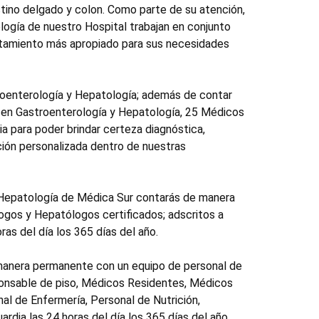
estino delgado y colon. Como parte de su atención,
ogía de nuestro Hospital trabajan en conjunto
ratamiento más apropiado para sus necesidades
roenterología y Hepatología; además de contar
 en Gastroenterología y Hepatología, 25 Médicos
a para poder brindar certeza diagnóstica,
ción personalizada dentro de nuestras
 Hepatología de Médica Sur contarás de manera
gos y Hepatólogos certificados; adscritos a
as del día los 365 días del año.
 manera permanente con un equipo de personal de
onsable de piso, Médicos Residentes, Médicos
al de Enfermería, Personal de Nutrición,
rdia las 24 horas del día los 365 días del año.