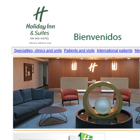
Specialties, clinics and units
Patients and visits
International patients
Med