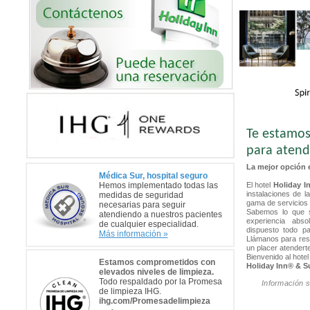
Te estamo
para atend
La mejor opción 
Médica Sur, hospital seguro
Hemos implementado todas las
El hotel
Holiday I
instalaciones de l
medidas de seguridad
gama de servicios 
necesarias para seguir
Sabemos lo que s
atendiendo a nuestros pacientes
experiencia abs
de cualquier especialidad.
dispuesto todo p
Más información »
Llámanos para res
un placer atenderte
Bienvenido al hotel
Estamos comprometidos con
Holiday Inn® & S
elevados niveles de limpieza.
Todo respaldado por la Promesa
Información s
de limpieza IHG.
ihg.com/Promesadelimpieza