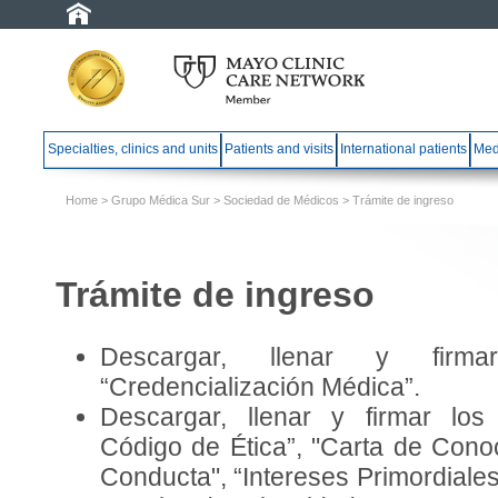
Specialties, clinics and units
Patients and visits
International patients
Med
Home
>
Grupo Médica Sur
>
Sociedad de Médicos
> Trámite de ingreso
Trámite de ingreso
Descargar, llenar y firm
“Credencialización Médica”.
Descargar, llenar y firmar los
Código de Ética”, "Carta de Cono
Conducta", “Intereses Primordiale