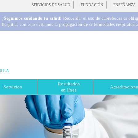
SERVICIOS DE SALUD
FUNDACIÓN
ENSEÑANZA
¡Seguimos cuidando tu salud!
Recuerda: el uso de cubrebocas es obliga
hospital; con esto evitamos la propagación de enfermedades respiratoria
NICA
Resultados
Servicios
Acreditacione
en línea