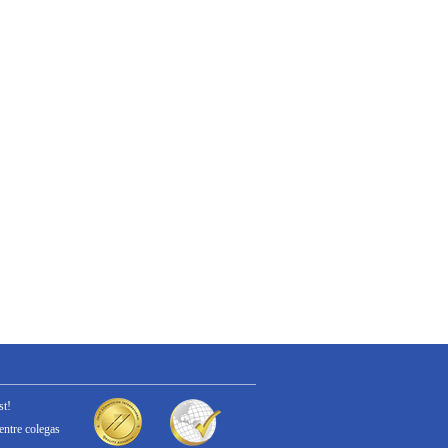
st!
entre colegas