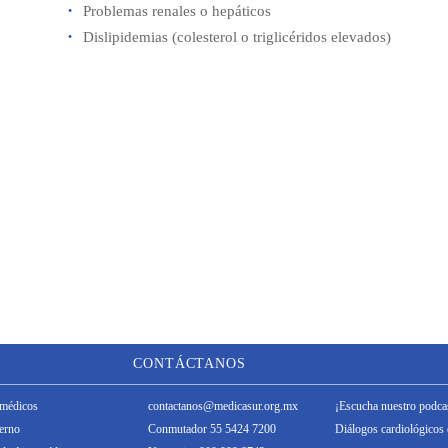
Problemas renales o hepáticos
Dislipidemias (colesterol o triglicéridos elevados)
CONTÁCTANOS
médicos
contactanos@medicasur.org.mx
¡Escucha nuestro podca
terno
Conmutador 55 5424 7200
Diálogos cardiológicos 