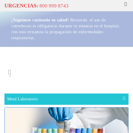
Togg
URGENCIAS:
800 999 8743
navig
¡Seguimos cuidando tu salud!
Recuerda: el uso de
cubrebocas es obligatorio durante tu estancia en el hospital;
con esto evitamos la propagación de enfermedades
respiratorias.
Buscador
Menú Laboratorio